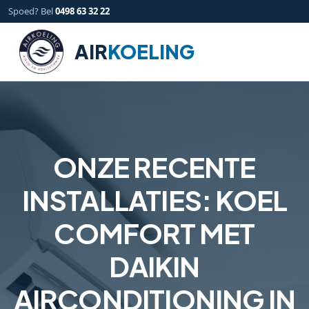
Skip
Spoed? Bel
0498 63 32 22
to
content
AIR
KOELING
ONZE RECENTE
INSTALLATIES: KOEL
COMFORT MET
DAIKIN
AIRCONDITIONING IN